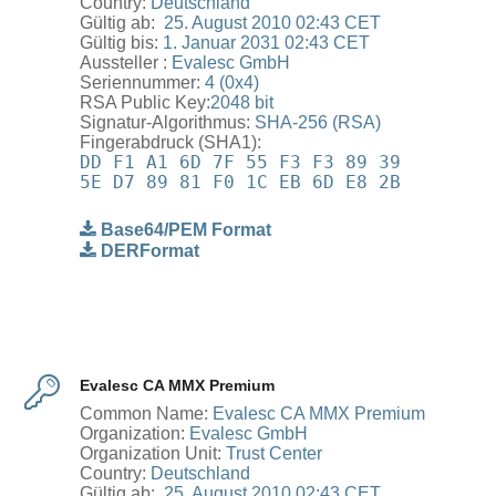
Country:
Deutschland
Gültig ab: ‎
‎25. ‎August ‎2010 02:43 CET
Gültig bis:
1. ‎Januar ‎2031 02:43 CET
Aussteller :
Evalesc GmbH
Seriennummer:
4 (0x4)
RSA Public Key:
2048 bit
Signatur-Algorithmus:
SHA-256 (RSA)
Fingerabdruck (SHA1):
DD F1 A1 6D 7F 55 F3 F3 89 39
5E D7 89 81 F0 1C EB 6D E8 2B
Base64/PEM Format
DERFormat
Evalesc CA MMX Premium
Common Name:
Evalesc CA MMX Premium
Organization:
Evalesc GmbH
Organization Unit:
Trust Center
Country:
Deutschland
Gültig ab: ‎
‎25. ‎August ‎2010 02:43 CET