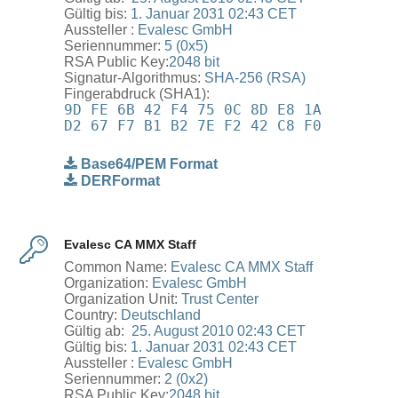
Gültig bis:
1. ‎Januar ‎2031 02:43 CET
Aussteller :
Evalesc GmbH
Seriennummer:
5 (0x5)
RSA Public Key:
2048 bit
Signatur-Algorithmus:
SHA-256 (RSA)
Fingerabdruck (SHA1):
9D FE 6B 42 F4 75 0C 8D E8 1A
D2 67 F7 B1 B2 7E F2 42 C8 F0
Base64/PEM Format
DERFormat
Evalesc CA MMX Staff
Common Name:
Evalesc CA MMX Staff
Organization:
Evalesc GmbH
Organization Unit:
Trust Center
Country:
Deutschland
Gültig ab: ‎
‎25. ‎August ‎2010 02:43 CET
Gültig bis:
1. ‎Januar ‎2031 02:43 CET
Aussteller :
Evalesc GmbH
Seriennummer:
2 (0x2)
RSA Public Key:
2048 bit